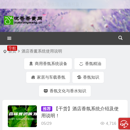
欢迎光临悦香香薰网 - 美好生活，闻香可及！
首页
酒店香薰系统使用说明
商用香氛系统设备
香氛精油
家居与车载香氛
香氛知识
香氛文化与香水知识
【干货】酒店香氛系统介绍及使
推荐
用说明！
05/29
4,716