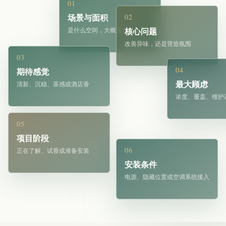
01
02
场景与面积
核心问题
是什么空间，大概有多大
改善异味，还是营造氛围
03
04
期待感觉
最大顾虑
清新、沉稳、茶感或酒店香
浓度、覆盖、维护
05
项目阶段
06
正在了解、试香或准备安装
安装条件
电源、隐藏位置或空调系统接入