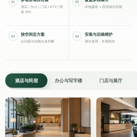
01
02
酒店 / 办公 / 门店 / KTV / 医
本地服务 + 异地项目经验
美 SPA
按空间定方案
安装与后续维护
03
04
从问题与动线出发判断
调试使用，长期陪伴
酒店与民宿
办公与写字楼
门店与展厅