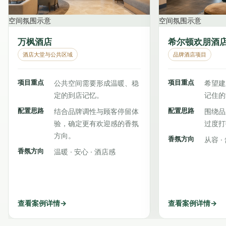
空间氛围示意
空间氛围示意
万枫酒店
希尔顿欢朋酒
酒店大堂与公共区域
品牌酒店项目
项目重点
项目重点
公共空间需要形成温暖、稳
希望建
定的到店记忆。
记住的
配置思路
配置思路
结合品牌调性与顾客停留体
围绕品
验，确定更有欢迎感的香氛
过度打
方向。
香氛方向
从容 ·
香氛方向
温暖 · 安心 · 酒店感
查看案例详情
→
查看案例详情
→