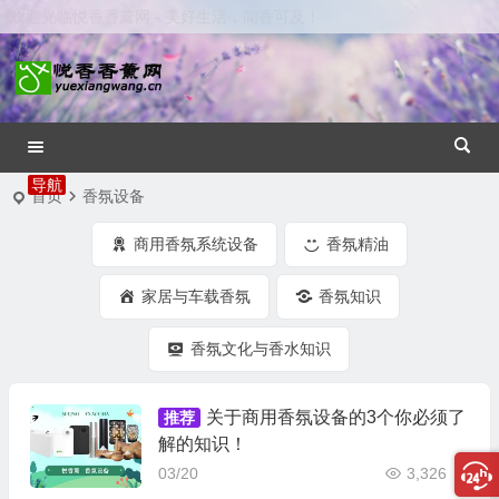
欢迎光临悦香香薰网 - 美好生活，闻香可及！
首页
香氛设备
商用香氛系统设备
香氛精油
家居与车载香氛
香氛知识
香氛文化与香水知识
关于商用香氛设备的3个你必须了
推荐
解的知识！
03/20
3,326