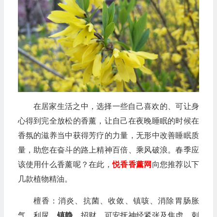
在居家生活之中，选择一些自己喜欢的、可让身
心得到完全放松的香薰，让自己在夜晚睡眠的时候在
香氛的滋养当中获得芳疗的力量，无形中改善睡眠质
量，助您在奋斗的路上精神百倍、乘风破浪。春季应
该使用什么香薰呢？在此，
悦香香薰网
向您推荐以下
几款植物精油。
檀香：消炎、抗菌、收敛、镇咳、消除胃肠胀
气、利尿、
镇静
，招财。可安抚神经紧张及焦虑，刺