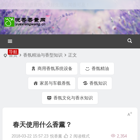
欢迎光临悦香香薰网 - 美好生活，闻香可及！
首页
香氛精油与香型知识
正文
商用香氛系统设备
香氛精油
家居与车载香氛
香氛知识
香氛文化与香水知识
春天使用什么香薰？
2018-03-22 15:57:23
悦香薰
2
阅读模式
2,354