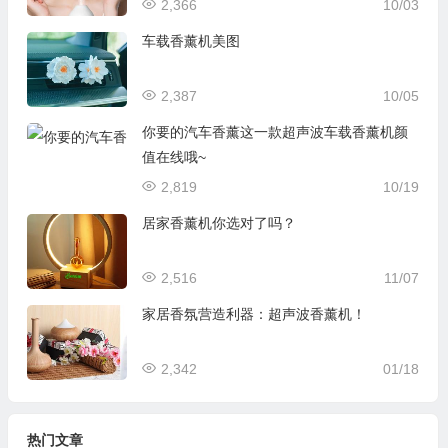
2,366
10/03
车载香薰机美图
2,387
10/05
你要的汽车香薰这一款超声波车载香薰机颜
值在线哦~
2,819
10/19
居家香薰机你选对了吗？
2,516
11/07
家居香氛营造利器：超声波香薰机！
2,342
01/18
热门文章