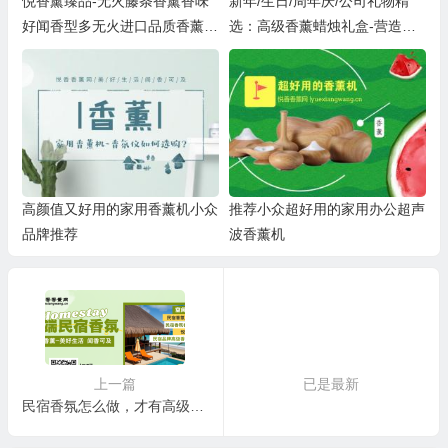
悦香薰臻品-无火藤条香薰香味
新年/生日/周年庆/公司礼物精
好闻香型多无火进口品质香薰原
选：高级香薰蜡烛礼盒-营造香
液
氛独特氛围，闺蜜朋友共享美好
时光~
高颜值又好用的家用香薰机小众
推荐小众超好用的家用办公超声
品牌推荐
波香薰机
上一篇
已是最新
民宿香氛怎么做，才有高级感？这一篇真讲透了