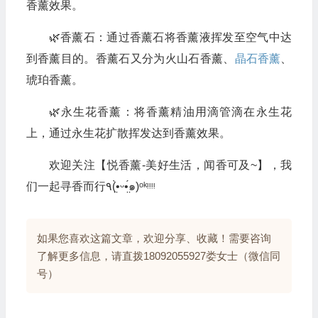
香薰效果。
🌿香薰石：通过香薰石将香薰液挥发至空气中达
到香薰目的。香薰石又分为火山石香薰、
晶石香薰
、
琥珀香薰。
🌿永生花香薰：将香薰精油用滴管滴在永生花
上，通过永生花扩散挥发达到香薰效果。
欢迎关注【悦香薰-美好生活，闻香可及~】，我
们一起寻香而行٩(•̤̀ᵕ•̤́๑)ᵒᵏᵎᵎᵎᵎ
如果您喜欢这篇文章，欢迎分享、收藏！需要咨询
了解更多信息，请直拨18092055927娄女士（微信同
号）