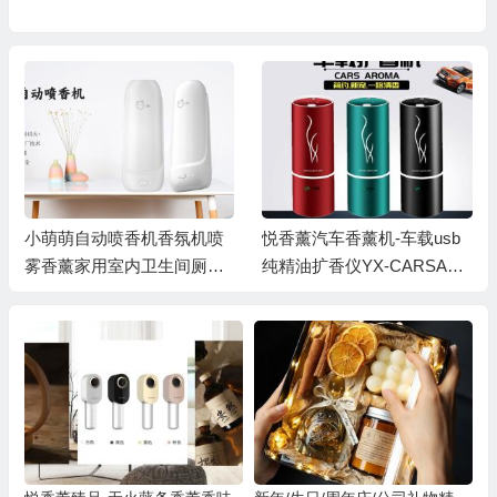
小萌萌自动喷香机香氛机喷
悦香薰汽车香薰机-车载usb
雾香薰家用室内卫生间厕所
纯精油扩香仪YX-CARSAR
除臭机器
OMA