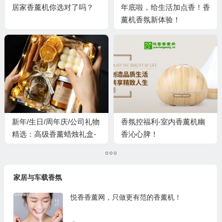
居家香薰机你选对了吗？
年底啦，给生活加点香！香
薰机香氛新体验！
新年/生日/周年庆/公司礼物
香氛控福利-室内香薰机幽
精选：高级香薰蜡烛礼盒-
香沁心脾！
营造香氛独特氛围，闺蜜朋
友共享美好时光~
家居与车载香氛
悦香香薰网，只做更有范的香薰机！