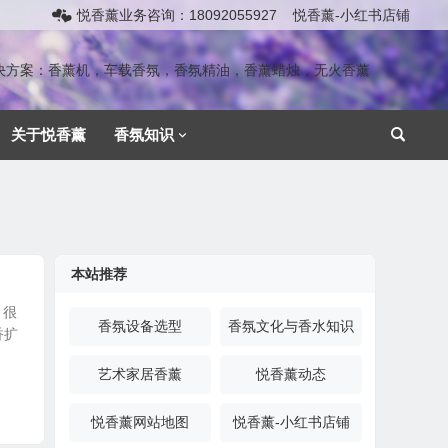
悦香薰业务咨询：18092055927
悦香薰-小红书店铺
解决方案：香薰机，车载香氛，香氛精油，香薰蜡烛，无火香薰
关于悦香薰
香氛知识
本站推荐
，很
香氛设备选型
香氛文化与香水知识
香扩
艺术家居香薰
悦香薰动态
悦香薰网站地图
悦香薰-小红书店铺