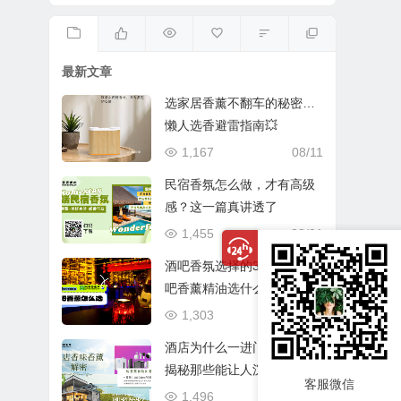
最新文章
选家居香薰不翻车的秘密…
懒人选香避雷指南💥
1,167
08/11
民宿香氛怎么做，才有高级
感？这一篇真讲透了
1,455
08/01
酒吧香氛选择的3个考量：酒
吧香薰精油选什么味道？酒
吧香薰机系统怎么配置？
1,303
07/28
酒店为什么一进门就很香？
揭秘那些能让人沉醉的空间
客服微信
环境香氛
1,496
07/10