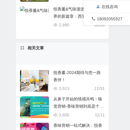
在线咨询
悦香薰&气味漫游记香氛世
界的新篇章：西安国际酒店
18092055927
设备及用品展览会之旅
2,990
06/06
相关文章
悦香薰-2024期待与您一路
香伴！
3,913
12/31
从鼻子开始的情感共鸣：嗅
觉营销-香味营销到底是个
啥？对品牌行销有怎样的影
3,605
11/11
响？
香味营销一站式解决：悦香