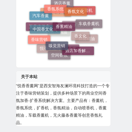
香氛系统
酒店香薰
香氛文化
超声波香薰机
汽车香薰
香熏精油
怎么选香薰机
车载香薰机
中国香文化史
香文化
五星级酒店香薰
酒店扩香系统
嗅觉营销
香味营销
香氛精油
香薰精油
酒店加香解决方案
悦香香薰网
空间香氛
悦香薰
关于本站
“
悦香香薰网
”是西安智海友澜环境科技打造的一个专
注于香味营销策划，提供多种场景下的商业空间香
氛加香-扩香系统解决方案。主要产品有：
香薰机
，
香氛系统
，扩香机，香氛精油，自动喷香机，
香薰
精油
，
车载香薰机
，无火藤条香薰等创意香氛礼
品。