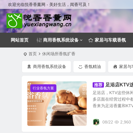
欢迎光临悦香香薰网 - 美好生活，闻香可及！
网站首页
商用香氛系统设备
家居与车载香氛
首页
休闲场所香氛扩香
商用香氛系统设备
香氛精油
家居与
足浴店KTV
推荐
行业香氛方案
足浴店，KTV这些
多店面在经营过程中
香来为足浴香薰和KTV除
08/22
2,960