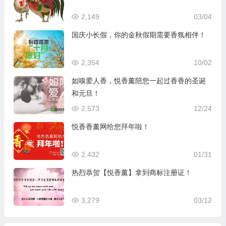
2,149
03/04
国庆小长假，你的金秋假期需要香氛相伴！
2,354
10/02
如嗅爱人香，悦香薰陪您一起过香香的圣诞
和元旦！
2,573
12/24
悦香香薰网给您拜年啦！
2,432
01/31
热烈恭贺【悦香薰】拿到商标注册证！
3,279
03/12