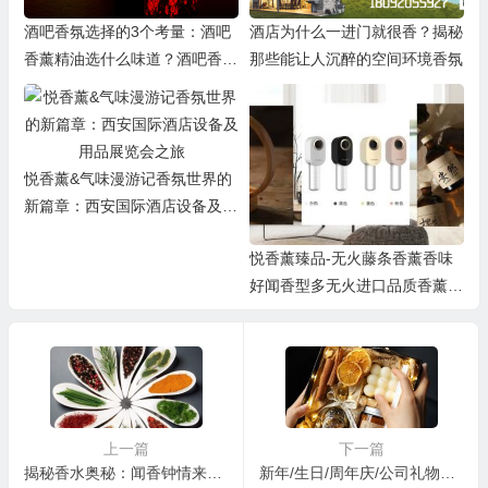
酒吧香氛选择的3个考量：酒吧
酒店为什么一进门就很香？揭秘
香薰精油选什么味道？酒吧香薰
那些能让人沉醉的空间环境香氛
机系统怎么配置？
悦香薰&气味漫游记香氛世界的
新篇章：西安国际酒店设备及用
品展览会之旅
悦香薰臻品-无火藤条香薰香味
好闻香型多无火进口品质香薰原
液
上一篇
下一篇
揭秘香水奥秘：闻香钟情来自植物香料的天然诱惑！
新年/生日/周年庆/公司礼物精选：高级香薰蜡烛礼盒-营造香氛独特氛围，闺蜜朋友共享美好时光~