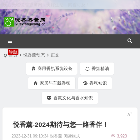
欢迎光临悦香香薰网 - 美好生活，闻香可及！
首页
悦香薰动态
正文
商用香氛系统设备
香氛精油
家居与车载香氛
香氛知识
香氛文化与香水知识
悦香薰-2024期待与您一路香伴！
2023-12-31 09:10:34
悦香薰
阅读模式
3,923