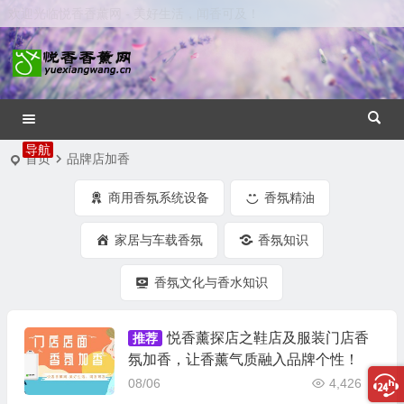
欢迎光临悦香香薰网 - 美好生活，闻香可及！
首页
品牌店加香
商用香氛系统设备
香氛精油
家居与车载香氛
香氛知识
香氛文化与香水知识
悦香薰探店之鞋店及服装门店香
推荐
氛加香，让香薰气质融入品牌个性！
08/06
4,426