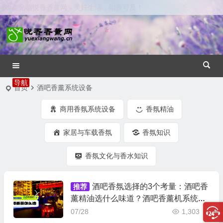
欢迎光临悦香香薰网 - 美好生活，闻香可及！
首页
酒吧香薰系统设备
商用香氛系统设备
香氛精油
家居与车载香氛
香氛知识
香氛文化与香水知识
酒吧香氛选择的3个考量：酒吧香
推荐
薰精油选什么味道？酒吧香薰机系统怎
么配置？
07/28
1,303