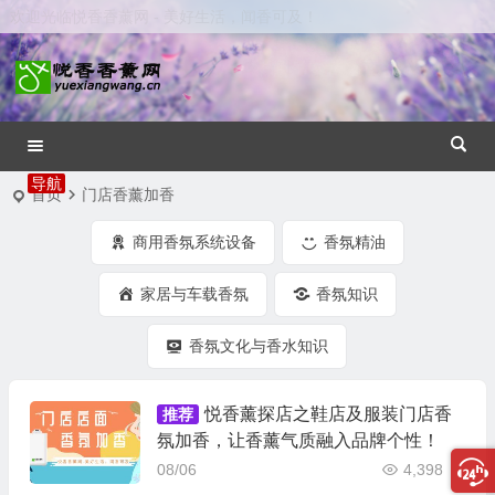
欢迎光临悦香香薰网 - 美好生活，闻香可及！
首页
门店香薰加香
商用香氛系统设备
香氛精油
家居与车载香氛
香氛知识
香氛文化与香水知识
悦香薰探店之鞋店及服装门店香
推荐
氛加香，让香薰气质融入品牌个性！
08/06
4,398