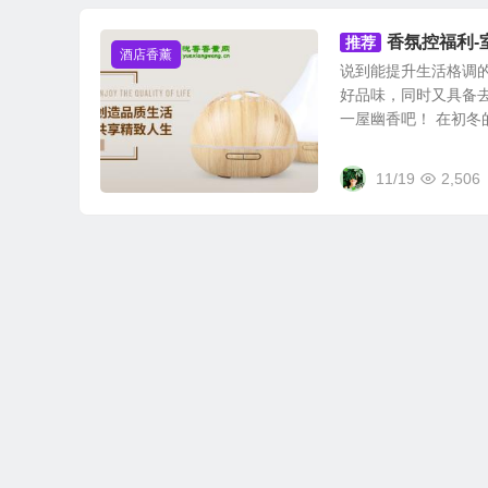
香氛控福利-
推荐
酒店香薰
说到能提升生活格调
好品味，同时又具备
一屋幽香吧！ 在初冬的
11/19
2,506