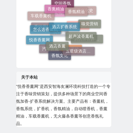
香熏精油
空间香氛
香氛精油
中国香文化史
车载香薰机
酒店扩香系统
香文化
嗅觉营销
怎么选香薰机
超声波香薰机
香味营销
香薰精油
酒店香薰
悦香香薰网
悦香薰
酒店加香解决方案
五星级酒店香薰
汽车香薰
香氛文化
香氛系统
关于本站
“
悦香香薰网
”是西安智海友澜环境科技打造的一个专
注于香味营销策划，提供多种场景下的商业空间香
氛加香-扩香系统解决方案。主要产品有：
香薰机
，
香氛系统
，扩香机，香氛精油，自动喷香机，
香薰
精油
，
车载香薰机
，无火藤条香薰等创意香氛礼
品。