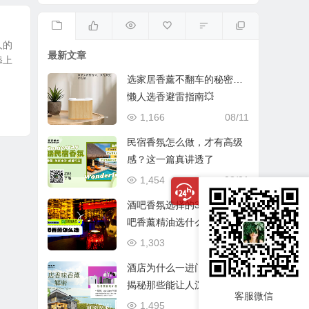
人的
最新文章
添上
选家居香薰不翻车的秘密…
懒人选香避雷指南💥
1,166
08/11
民宿香氛怎么做，才有高级
感？这一篇真讲透了
1,454
08/01
酒吧香氛选择的3个考量：酒
吧香薰精油选什么味道？酒
吧香薰机系统怎么配置？
1,303
07/28
酒店为什么一进门就很香？
揭秘那些能让人沉醉的空间
客服微信
环境香氛
1,495
07/10