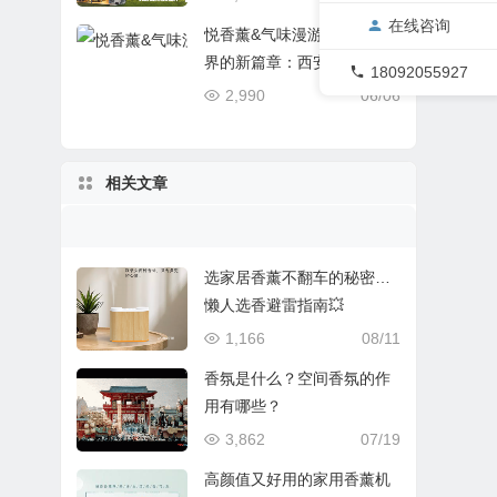
在线咨询
悦香薰&气味漫游记香氛世
界的新篇章：西安国际酒店
18092055927
设备及用品展览会之旅
2,990
06/06
相关文章
选家居香薰不翻车的秘密…
懒人选香避雷指南💥
1,166
08/11
香氛是什么？空间香氛的作
用有哪些？
3,862
07/19
高颜值又好用的家用香薰机