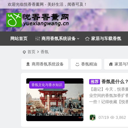
欢迎光临悦香香薰网 - 美好生活，闻香可及！
网站首页
商用香氛系统设备
家居与车载香氛
首页
香氛
商用香氛系统设备
香氛精油
家居与
香氛是什么
推荐
香氛文化与香水知识
【题记】今天，悦香薰
业空间的香氛加香扩
一些！记得收藏【悦香香
07/19
3,862