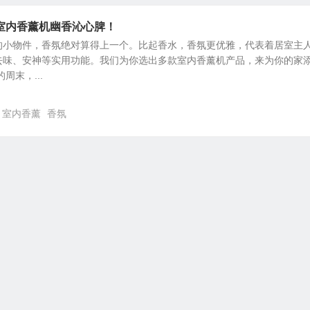
室内香薰机幽香沁心脾！
的小物件，香氛绝对算得上一个。比起香水，香氛更优雅，代表着居室主
去味、安神等实用功能。我们为你选出多款室内香薰机产品，来为你的家
周末，...
室内香薰
香氛