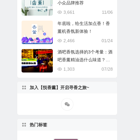
小众品牌推荐
3,661
11/06
年底啦，给生活加点香！香
薰机香氛新体验！
2,466
01/24
酒吧香氛选择的3个考量：酒
吧香薰精油选什么味道？酒
吧香薰机系统怎么配置？
1,303
07/28
加入【悦香薰】开启寻香之旅~
热门标签