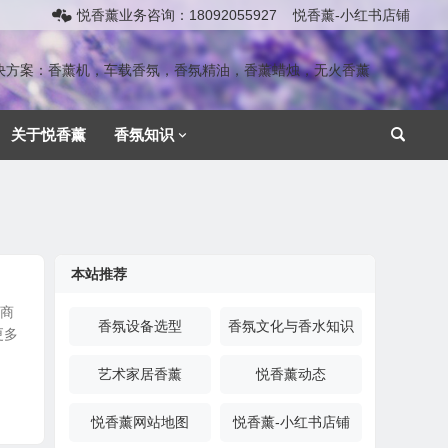
悦香薰业务咨询：18092055927
悦香薰-小红书店铺
解决方案：香薰机，车载香氛，香氛精油，香薰蜡烛，无火香薰
关于悦香薰
香氛知识
本站推荐
对商
香氛设备选型
香氛文化与香水知识
更多
艺术家居香薰
悦香薰动态
悦香薰网站地图
悦香薰-小红书店铺