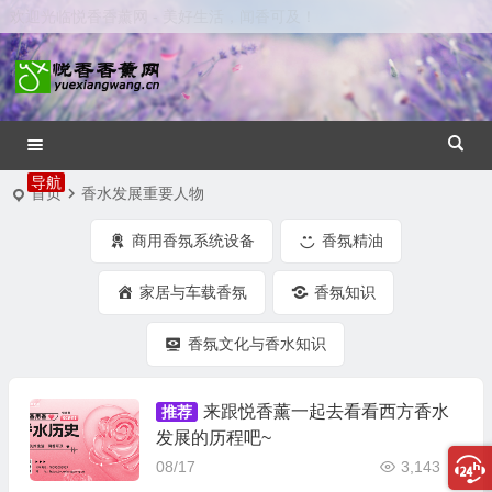
欢迎光临悦香香薰网 - 美好生活，闻香可及！
首页
香水发展重要人物
商用香氛系统设备
香氛精油
家居与车载香氛
香氛知识
香氛文化与香水知识
来跟悦香薰一起去看看西方香水
推荐
发展的历程吧~
08/17
3,143