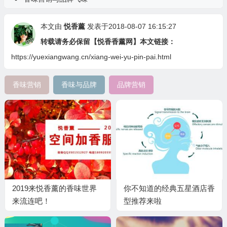
本文由
悦香薰
发表于2018-08-07 16:15:27
转载请务必保留【悦香香薰网】本文链接：
https://yuexiangwang.cn/xiang-wei-yu-pin-pai.html
香味营销
香味与品牌
品牌营销
2019来悦香薰的香味世界
你不知道的经典五星酒店香
来流连吧！
型推荐来啦