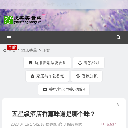
欢迎光临悦香香薰网 - 美好生活，闻香可及！
首页
酒店香薰
正文
商用香氛系统设备
香氛精油
家居与车载香氛
香氛知识
香氛文化与香水知识
五星级酒店香薰味道是哪个味？
2023-04-16 17:42:15
悦香薰
3
阅读模式
6,537