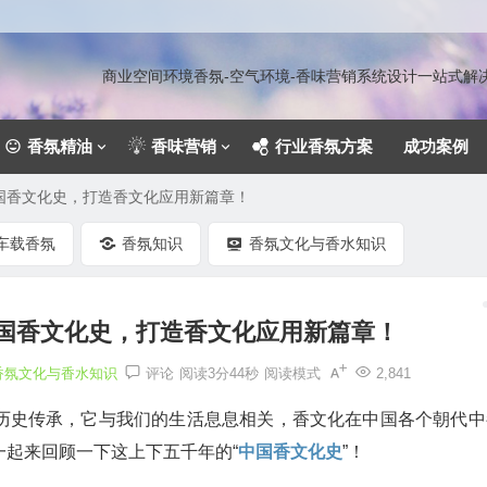
商业空间环境香氛-空气环境-香味营销系统设计一站式
香氛精油
香味营销
行业香氛方案
成功案例
国香文化史，打造香文化应用新篇章！
车载香氛
香氛知识
香氛文化与香水知识
国香文化史，打造香文化应用新篇章！
香氛文化与香水知识
评论
阅读3分44秒
阅读模式
2,841
历史传承，它与我们的生活息息相关，香文化在中国各个朝代中
一起来回顾一下这上下五千年的“
中国香文化史
”！