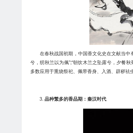
在春秋战国初期，中国香文化史在文献当中
兮，纫秋兰以为佩”;“朝饮木兰之坠露兮，夕餐秋
多数应用于熏烧祭祀、佩带香身、入酒、辟秽祛
品种繁多的香品期：秦汉时代