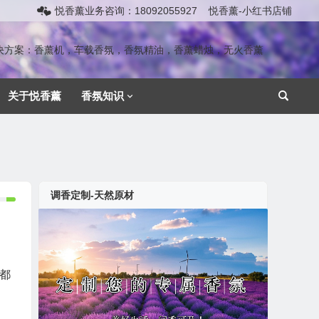
悦香薰业务咨询：18092055927
悦香薰-小红书店铺
解决方案：香薰机，车载香氛，香氛精油，香薰蜡烛，无火香薰
关于悦香薰
香氛知识
调香定制-天然原材
都