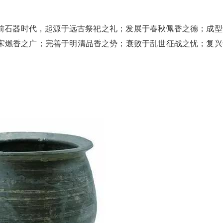
前石器时代，起源于远古祭祀之礼；发展于春秋佩香之德；成型
宋燃香之广；完善于明清品香之势；衰败于乱世征战之忧；复兴