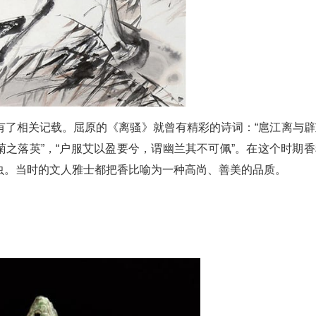
有了相关记载。屈原的《离骚》就曾有精彩的诗词：“扈江离与辟
菊之落英”，“户服艾以盈要兮，谓幽兰其不可佩”。在这个时期香
虫。当时的文人雅士都把香比喻为一种高尚、善美的品质。