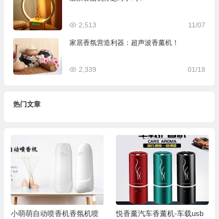
2,513
11/07
家居香氛营造利器：超声波香薰机！
2,339
01/18
热门文章
小萌萌自动喷香机香氛机喷
悦香薰汽车香薰机-车载usb