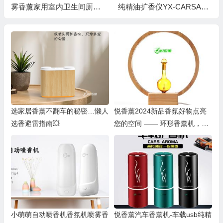
雾香薰家用室内卫生间厕所
纯精油扩香仪YX-CARSAR
除臭机器
OMA
选家居香薰不翻车的秘密…懒人
悦香薰2024新品香氛好物点亮
选香避雷指南💥
您的空间 —— 环形香薰机，手
工吹制玻璃艺术与自然香氛的美
好结合~
小萌萌自动喷香机香氛机喷雾香
悦香薰汽车香薰机-车载usb纯精