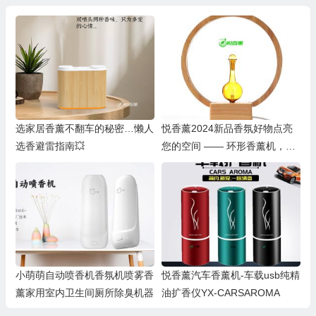
选家居香薰不翻车的秘密…懒人
悦香薰2024新品香氛好物点亮
选香避雷指南💥
您的空间 —— 环形香薰机，手
工吹制玻璃艺术与自然香氛的美
好结合~
小萌萌自动喷香机香氛机喷雾香
悦香薰汽车香薰机-车载usb纯精
薰家用室内卫生间厕所除臭机器
油扩香仪YX-CARSAROMA