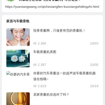
https://yuexiangwang.cn/qichexiangfen-kuoxiangshidingzhi.html
家居与车载香氛
悦香香薰网，只做更有范的香薰机！
2,366
10/03
车载香薰机美图
2,387
10/05
你要的汽车香薰这一款超声波车载香薰机颜
值在线哦~
2,819
10/19
居家香薰机你选对了吗？