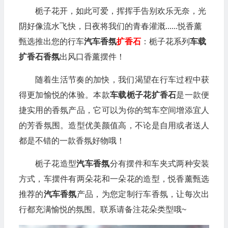
栀子花开，如此可爱，挥挥手告别欢乐无奈，光
阴好像流水飞快，日夜将我们的青春灌溉......悦香薰
甄选推出您的行车
汽车香氛
扩香石
：栀子花系列
车载
扩香石香氛
出风口香薰摆件！
随着生活节奏的加快，我们渴望在行车过程中获
得更加愉悦的体验。本款
车载栀子花扩香石
是一款便
捷实用的香氛产品，它可以为你的驾车空间增添宜人
的芳香氛围。造型优美颜值高，不论是自用或者送人
都是不错的一款香氛好物哦！
栀子花造型
汽车香氛
分有摆件和车夹式两种安装
方式，车摆件有两朵花和一朵花的造型，悦香薰甄选
推荐的
汽车香氛
产品，为您定制行车香氛，让每次出
行都充满愉悦的氛围。联系请备注花朵类型哦~