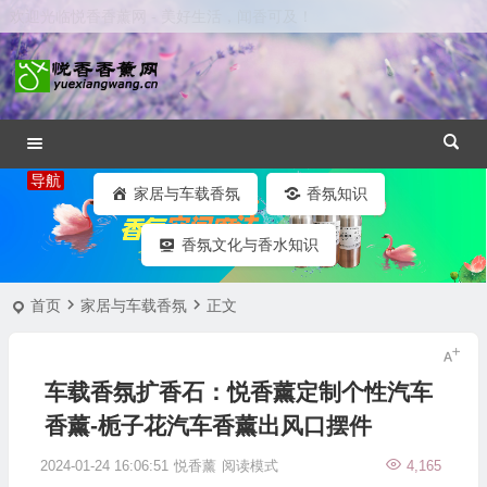
欢迎光临悦香香薰网 - 美好生活，闻香可及！
商用香氛系统设备
香氛精油
家居与车载香氛
香氛知识
香氛文化与香水知识
首页
家居与车载香氛
正文
车载香氛扩香石：悦香薰定制个性汽车
香薰-栀子花汽车香薰出风口摆件
2024-01-24 16:06:51
悦香薰
阅读模式
4,165