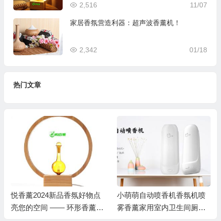
2,516
11/07
家居香氛营造利器：超声波香薰机！
2,342
01/18
热门文章
小萌萌自动喷香机香氛机喷
悦香薰汽车香薰机-车载usb
雾香薰家用室内卫生间厕所
纯精油扩香仪YX-CARSAR
除臭机器
OMA