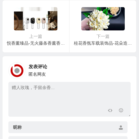
上一篇
下一篇
悦香薰臻品-无火藤条香薰香味好闻香型多无火进口品质香薰原液
桂花香氛车载装饰品-花朵造型扩香石-汽车出风口饰品
发表评论
匿名网友
昵称