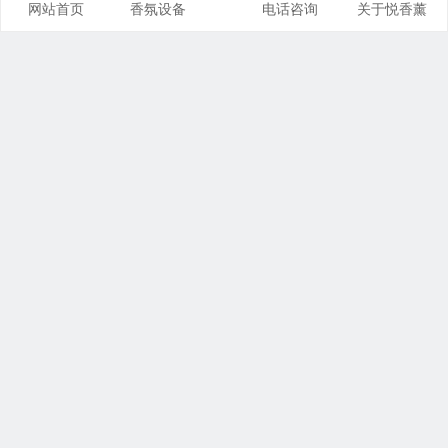
网站首页
香氛设备
电话咨询
关于悦香薰
西安智海友澜环境科技有限责任公司
悦香薰公司地址：西安市经济技术开发区海璟新天地
联系电话/微信： 18092055927 /18792595662 /17377994815
Copyright ©
悦香香薰网
版权所有.
陕ICP备19011434号-2
陕
公网安备 61011102000262号