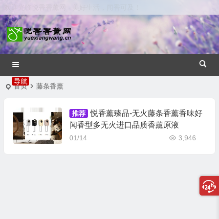
欢迎光临悦香香薰网 - 美好生活，闻香可及！
首页
藤条香薰
悦香薰臻品-无火藤条香薰香味好
推荐
闻香型多无火进口品质香薰原液
01/14
3,946